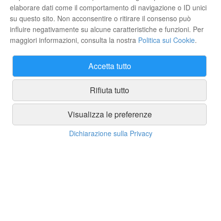
elaborare dati come il comportamento di navigazione o ID unici
su questo sito. Non acconsentire o ritirare il consenso può
influire negativamente su alcune caratteristiche e funzioni. Per
Trappola Cromotropica Adesiva
Sapone Molle Super K Plus Vithakl
Copyr
maggiori informazioni, consulta la nostra
Politica sui Cookie
.
250g
19,50 €
8,75 €
Accetta tutto
ACQUISTA
ACQUISTA
Rifiuta tutto
Marchi
Visualizza le preferenze
Dichiarazione sulla Privacy