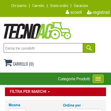
Chi siamo
Carrello
Stato ordini
Garanzie
registrati
accedi
CARRELLO (0)
Toggle
Categorie Prodotti
navigati
FILTRA PER MARCHI
Mostra
Ordina per