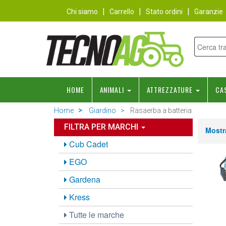
Chi siamo
Carrello
Stato ordini
Garanzie
HOME
ANIMALI
ATTREZZATURE
CA
Home
Giardino
Rasaerba a batteria
FILTRA PER MARCHI
Mostr
Cub Cadet
EGO
Gardena
Kress
Tutte le marche