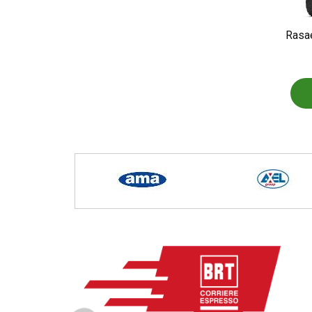
Rasae