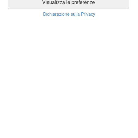
Visualizza le preferenze
Dichiarazione sulla Privacy
Assistenza clienti
Informazioni su prodotti, ordini, spedizioni e pagamenti
Assistenza clienti