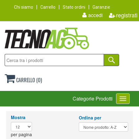
Chi siamo
Carrello
Stato ordini
Garanzie
registrati
accedi
CARRELLO (0)
Toggle
Categorie Prodotti
navigati
Mostra
Ordina per
per pagina