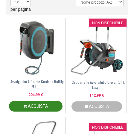
per pagina
NON DISPONIBILE
Avvolgitubo A Parete Gardena RollUp
Set Carrello Avvolgitubo CleverRoll L
M-L
Easy
204,99 €
142,99 €
ACQUISTA
ACQUISTA
NON DISPONIBILE