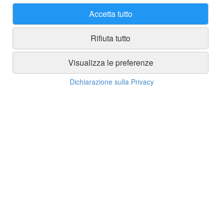
Accetta tutto
Rifiuta tutto
Visualizza le preferenze
Dichiarazione sulla Privacy
Spedizioni
Spedizione gratuita in tutta Italia con ordine minimo di 250 euro
Spedizioni