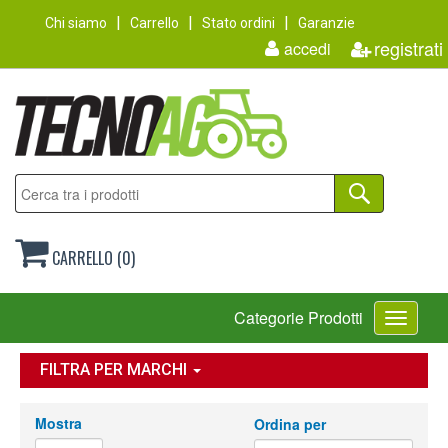
Chi siamo
Carrello
Stato ordini
Garanzie
registrati
accedi
CARRELLO (0)
Toggle
Categorie Prodotti
navigati
FILTRA PER MARCHI
Mostra
Ordina per