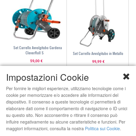
Set Carrello Avvolgitubo Gardena
CleverRoll S
Set Carrello Avvolgitubo in Metallo
59,00 €
99,99 €
ACQUISTA
ACQUISTA
Impostazioni Cookie
Marchi
Per fornire le migliori esperienze, utilizziamo tecnologie come i
cookie per memorizzare e/o accedere alle informazioni del
dispositivo. Il consenso a queste tecnologie ci permetterà di
elaborare dati come il comportamento di navigazione o ID unici
su questo sito. Non acconsentire o ritirare il consenso può
influire negativamente su alcune caratteristiche e funzioni. Per
maggiori informazioni, consulta la nostra
Politica sui Cookie
.