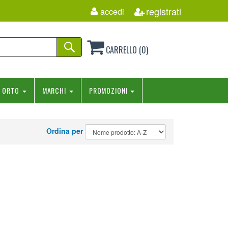
registrati
accedi
CARRELLO (0)
ORTO
MARCHI
PROMOZIONI
Ordina per