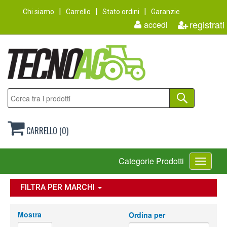
Chi siamo
Carrello
Stato ordini
Garanzie
registrati
accedi
CARRELLO (0)
Toggle
Categorie Prodotti
navigati
FILTRA PER MARCHI
Mostra
Ordina per