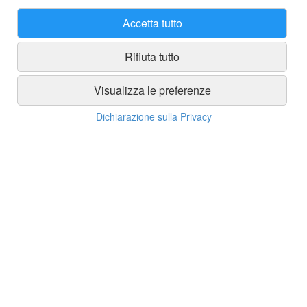
Accetta tutto
Rifiuta tutto
Visualizza le preferenze
Dichiarazione sulla Privacy
Spedizioni
Spedizione gratuita in tutta Italia con ordine minimo di 250 euro
Spedizioni