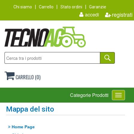
Chi siamo
Carrello
Stato ordini
Garanzie
registrati
accedi
CARRELLO (0)
Toggle
Categorie Prodotti
navigati
Mappa del sito
Home Page