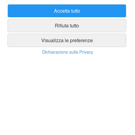
Accetta tutto
Rifiuta tutto
Visualizza le preferenze
Dichiarazione sulla Privacy
Spedizioni
Spedizione gratuita in tutta Italia con ordine minimo di 250 euro
Spedizioni