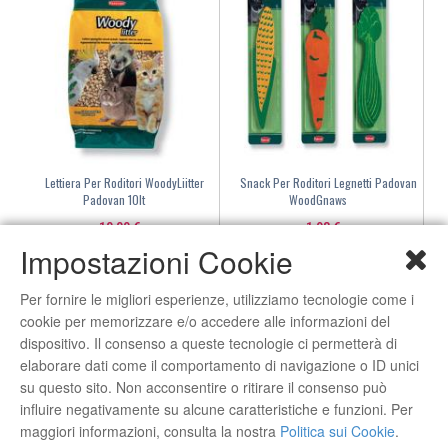
Lettiera Per Roditori WoodyLiitter
Snack Per Roditori Legnetti Padovan
Padovan 10lt
WoodGnaws
10,00 €
1,98 €
Impostazioni Cookie
ACQUISTA
ACQUISTA
Per fornire le migliori esperienze, utilizziamo tecnologie come i
Marchi
cookie per memorizzare e/o accedere alle informazioni del
dispositivo. Il consenso a queste tecnologie ci permetterà di
elaborare dati come il comportamento di navigazione o ID unici
su questo sito. Non acconsentire o ritirare il consenso può
influire negativamente su alcune caratteristiche e funzioni. Per
maggiori informazioni, consulta la nostra
Politica sui Cookie
.