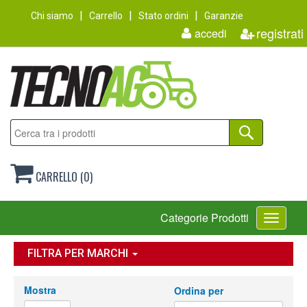
Chi siamo
Carrello
Stato ordini
Garanzie
registrati
accedi
CARRELLO (0)
Toggle
Categorie Prodotti
navigati
FILTRA PER MARCHI
Mostra
Ordina per