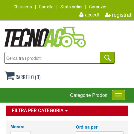
Chi siamo
Carrello
Stato ordini
Garanzie
registrati
accedi
CARRELLO (0)
Toggle
Categorie Prodotti
navigati
FILTRA PER CATEGORIA
Mostra
Ordina per