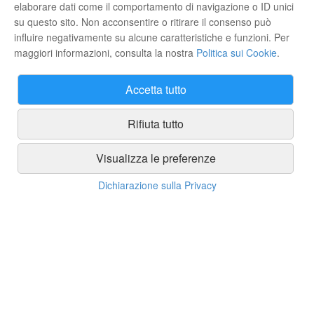
elaborare dati come il comportamento di navigazione o ID unici
su questo sito. Non acconsentire o ritirare il consenso può
Rasaerba a Batteria Ego Power
Tagliasiepi a Batteria Ego Power
influire negativamente su alcune caratteristiche e funzioni. Per
LM1903E
HT2410E
maggiori informazioni, consulta la nostra
Politica sui Cookie
.
799,00 €
369,00 €
ACQUISTA
ACQUISTA
Accetta tutto
Marchi
Rifiuta tutto
Visualizza le preferenze
Dichiarazione sulla Privacy