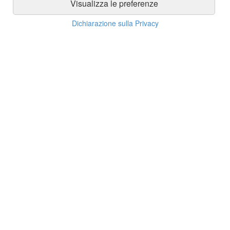
Visualizza le preferenze
Dichiarazione sulla Privacy
Assistenza clienti
Informazioni su prodotti, ordini, spedizioni e pagamenti
Assistenza clienti