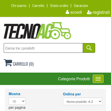
Chi siamo
Carrello
Stato ordini
Garanzie
registrati
accedi
CARRELLO (0)
Toggle
Categorie Prodotti
navigati
Mostra
Ordina per
per pagina