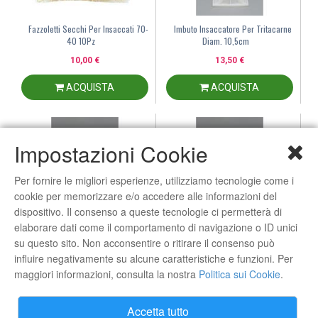
Fazzoletti Secchi Per Insaccati 70-
Imbuto Insaccatore Per Tritacarne
40 10Pz
Diam. 10,5cm
10,00 €
13,50 €
ACQUISTA
ACQUISTA
Impostazioni Cookie
Per fornire le migliori esperienze, utilizziamo tecnologie come i
cookie per memorizzare e/o accedere alle informazioni del
dispositivo. Il consenso a queste tecnologie ci permetterà di
elaborare dati come il comportamento di navigazione o ID unici
su questo sito. Non acconsentire o ritirare il consenso può
influire negativamente su alcune caratteristiche e funzioni. Per
Imbuto Insaccatore Per Tritacarne
Imbuto Insaccatore Per Tritacarne
maggiori informazioni, consulta la nostra
Politica sui Cookie
.
Diam. 12,5cm
Diam. 14cm
15,00 €
15,00 €
Accetta tutto