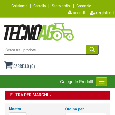
Chi siamo
Carrello
Stato ordini
Garanzie
registrati
accedi
CARRELLO (0)
Toggle
Categorie Prodotti
navigati
FILTRA PER MARCHI
Mostra
Ordina per