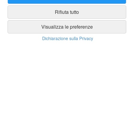
ACQUISTA
ACQUISTA
Rifiuta tutto
Visualizza le preferenze
Dichiarazione sulla Privacy
Imbuto Insaccatore Per Tritacarne
Lama Coltello Per Tritacarne No 22
Diam. 9,5cm
Bruno Salvador
13,50 €
21,50 €
ACQUISTA
ACQUISTA