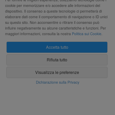
29,99 €
3.249,00 €
cookie per memorizzare e/o accedere alle informazioni del
dispositivo. Il consenso a queste tecnologie ci permetterà di
ACQUISTA
ACQUISTA
elaborare dati come il comportamento di navigazione o ID unici
su questo sito. Non acconsentire o ritirare il consenso può
influire negativamente su alcune caratteristiche e funzioni. Per
maggiori informazioni, consulta la nostra
Politica sui Cookie
.
Accetta tutto
Rifiuta tutto
Visualizza le preferenze
Tagliasiepi Echo HCS3810
Motosega Batteria Kress KG367E.9
Dichiarazione sulla Privacy
785,00 €
279,99 €
ACQUISTA
ACQUISTA