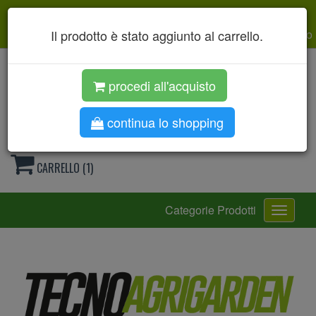
Chi siamo
Carrello
Stato ordini
Garanzie
Il prodotto è stato aggiunto al carrello.
esci
profilo
procedi all'acquisto
continua lo shopping
CARRELLO (1)
Toggle
Categorie Prodotti
navigati