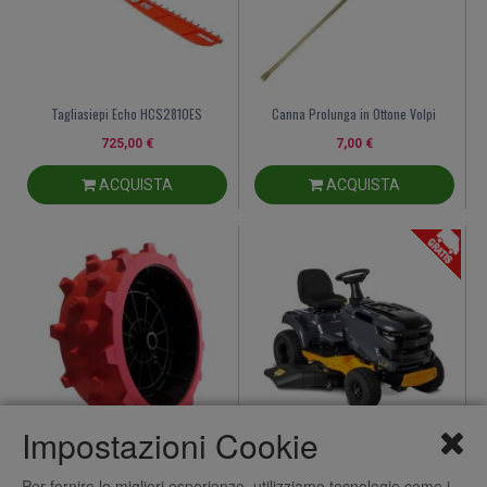
Tagliasiepi Echo HCS2810ES
Canna Prolunga in Ottone Volpi
725,00 €
7,00 €
ACQUISTA
ACQUISTA
Impostazioni Cookie
Ruota Robot Kress KR161E
Cub Cadet Trattorino LT3 S108
Per fornire le migliori esperienze, utilizziamo tecnologie come i