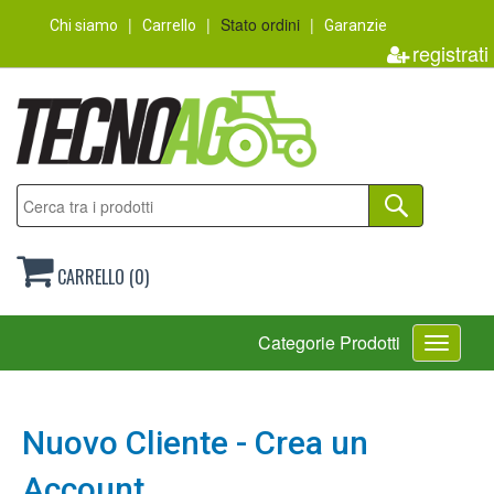
Stato ordini
Chi siamo
Carrello
Garanzie
registrati
CARRELLO (0)
Toggle
Categorie Prodotti
navigati
Nuovo Cliente - Crea un
Account