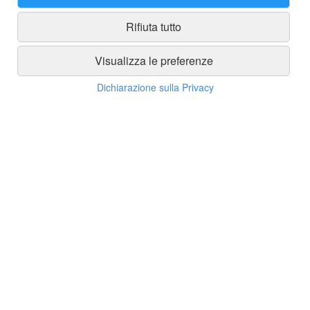
Rifiuta tutto
Spedizioni
Visualizza le preferenze
Dichiarazione sulla Privacy
Spedizione gratuita in tutta Italia con ordine minimo di 250 euro
Spedizioni